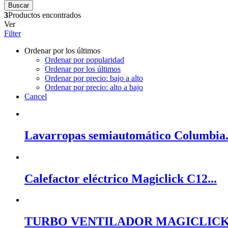
Buscar
3
Productos encontrados
Ver
Filter
Ordenar por los últimos
Ordenar por popularidad
Ordenar por los últimos
Ordenar por precio: bajo a alto
Ordenar por precio: alto a bajo
Cancel
Lavarropas semiautomático Columbia.
Calefactor eléctrico Magiclick C12...
TURBO VENTILADOR MAGICLICK P