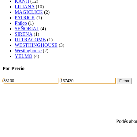
KANJI
(12)
LILIANA
(10)
MAGICLICK
(2)
PATRICK
(1)
Philco
(1)
SEÑORIAL
(4)
SIRENA
(1)
ULTRACOMB
(1)
WESTHINGHOUSE
(3)
Westinghouse
(2)
YELMO
(4)
Por Precio
Precio
Precio
Filtrar
mínimo
máximo
Podés abona